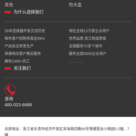
其他
防水盒
为什么选择我们
26年连接器开发沉淀历史
销往全球13万家企业用户
每年客户回购率高达99%
世界品质 浙江制造荣誉
产品自主研发生产
全国服务70多个城市
快速响应客户售后服务
服务全国3000企业用户
拥有1000+员工
…………
关注我们
咨询
400-023-6688
总部地址：浙江省乐清市经济开发区滨海南四路66号博通慧谷小微园5-2幢、7
幢