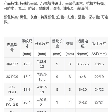
产品特性: 特殊的夹紧爪与橡胶件设计，夹紧范围大，抗拉力特强，
可防水，防尘，防盐，耐酸碱，酒精，油脂及一般溶剂。
颜色种类: 黑色、灰色，特殊颜色 (白色、红色、蓝色、深灰色) 可定
做。
螺纹尺
螺纹长
适用电
开孔尺寸
壁厚
扳⼿尺寸
产品型
寸
度
缆
号
(mm)
(mm)
(mm)
(mm)
Φ(mm)
A&F(mm)
Φ12.6-
JX-PG7
12.5
9
3
3.5~6.5
18/16
13
Φ15.3-
JX-PG9
15.2
9
3
4~8
22/19
15.5
JX-
Φ18.7-
18.6
9
3
5~10
24/22
PG11
19
JX-
Φ20.5-
20.4
9
4
6~12
27/24
PG13.5
21