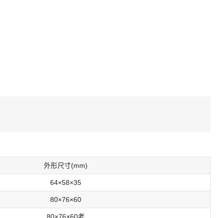
外形尺⼨(mm)
64×58×35
80×76×60
80×76×60⽼