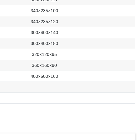
340×235×100
340×235×120
300×400×140
300×400×180
320×120×95
360×160×90
400×500×160