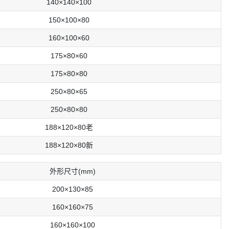
140×140×100
150×100×80
160×100×60
175×80×60
175×80×80
250×80×65
250×80×80
188×120×80⽼
188×120×80新
外形尺⼨(mm)
200×130×85
160×160×75
160×160×100