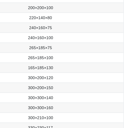
200×200×100
220×140×80
240×160×75
240×160×100
265×185×75
265×185×100
165×185×130
300×200×120
300×200×150
300×300×140
300×300×160
300×210×100
330×230×117