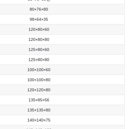
80×76×80
98×64×35
120×80×60
120×80×80
125×80×60
125×80×80
100×100×60
100×100×80
120×120×80
135×85×56
135×135×80
140×140×75